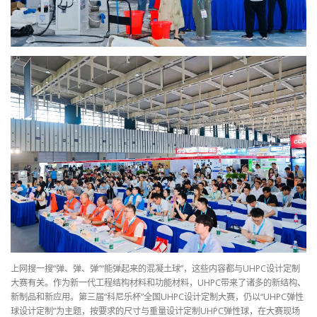
上网搜一搜“弹、弹、弹”“能弹起来的混凝土球”，这些内容都与UHPC设计定制
大赛有关。作为新一代工程结构材料和功能材料，UHPC带来了诸多的新结构、
新制品和新应用。第三届“科尼乐杯”全国UHPC设计定制大赛，仍以“UHPC弹性
球设计定制”为主题，按要求的尺寸与重量设计定制UHPC弹性球，在大赛现场