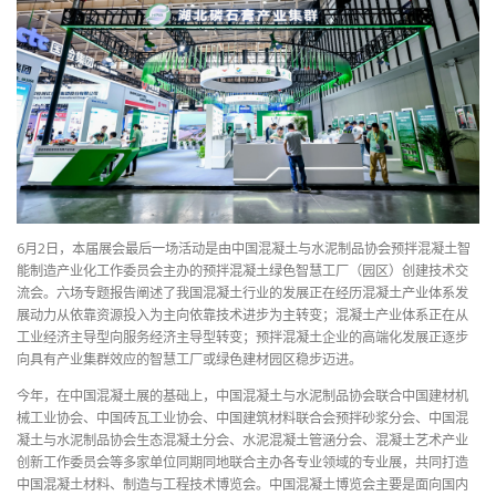
6月2日，本届展会最后一场活动是由中国混凝土与水泥制品协会预拌混凝土智
能制造产业化工作委员会主办的预拌混凝土绿色智慧工厂（园区）创建技术交
流会。六场专题报告阐述了我国混凝土行业的发展正在经历混凝土产业体系发
展动力从依靠资源投入为主向依靠技术进步为主转变；混凝土产业体系正在从
工业经济主导型向服务经济主导型转变；预拌混凝土企业的高端化发展正逐步
向具有产业集群效应的智慧工厂或绿色建材园区稳步迈进。
今年，在中国混凝土展的基础上，中国混凝土与水泥制品协会联合中国建材机
械工业协会、中国砖瓦工业协会、中国建筑材料联合会预拌砂浆分会、中国混
凝土与水泥制品协会生态混凝土分会、水泥混凝土管涵分会、混凝土艺术产业
创新工作委员会等多家单位同期同地联合主办各专业领域的专业展，共同打造
中国混凝土材料、制造与工程技术博览会。中国混凝土博览会主要是面向国内