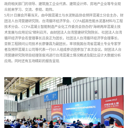
政府相关部门的领导、建筑施工企业代表、建筑设计师、房地产企业等专业观
众前来学习、交流、参观、助阵。
5月31日展会开幕当天，由中国混凝土与水泥制品协会预拌混凝土分会主办，财
团法人台湾营建研究院、台湾循环经济学会、CCPA超高性能水泥基材料与工程
技术分会、CCPA混凝土智能制造产业化工作委员会协办的“海峡两岸混凝土技
术发展与应用论坛”顺利召开。由财团法人台湾营建研究院院长、社团法人台湾
循环经济学会名誉理事长吕良正为团长，社团法人台湾循环经济学会理事长、
亚新工程顾问公司技术长廖肇昌为副团长，率领我国台湾省混凝土专业专家学
者及预拌混凝土公司等代表一行61人组成参访团参加了本次会议。财团法人台
湾营建研究院项目经理张俊鸿进行台湾混凝土情况概述及配比设计大数据分析
应用。同时还有五场精彩的报告呈现.