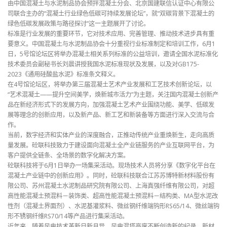
由中国混凝土与水泥制品协会预拌混凝土分会、北京国建联信认证中心有限公
司联合主办的“混凝土行业绿色低碳可持续发展论坛”，就“双碳背景下混凝土的
绿色低碳发展政策与路径探讨”这一主题展开了讨论。
标准是行业发展的重要环节，它对技术应用、完善管理、推动技术进步具有重
要意义。中国混凝土与水泥制品协会十分重视行业标准制定和培训工作，6月1
日，5号馆论坛区将举办混凝土相关系列标准的公益培训，邀请全国水泥标准化
技术委员会副秘书长刘晨讲授我国水泥标准现状及发展，以及对GB175-
2023《通用硅酸盐水泥》标准条文释义。
在4号馆论坛区，将举办第三届混凝土艺术产业发展和工艺技术创新论坛，以
“艺术混凝土——提升空间美学，焕新城市活力”为主题，关注国内混凝土创新产
品在新经济形式下的发展方向，加强混凝土艺术产业围绕功能、美学、低碳发
展等理念的创新应用，以及新产品、新工艺和新装备等方面进行深入交流与合
作。
当前，数字经济和实体产业的深度融合，正推动传统产业重焕新生，走向高质
量发展。砼联科技致力于建设面向混凝土全产业链服务的产业互联网平台，为
客户提供全链条、全场景的数字化解决方案。
砼联科技将于6月1日举办一场集采活动。现场技术人员将分享《数字化平台在
混凝土产业链中的创新应用》。同时，砼联科技联合江苏苏博特新材料股份有
限公司、苏州混凝土水泥制品研究院有限公司、上海真强纤维有限公司，对超
高性能混凝土预混料－装饰类、超高性能混凝土预混料－结构类、MA型水泥改
性剂（混凝土界面剂）、水泥基灌浆料、微丝钢纤维端钩形RS65/14、微丝端钩
形不锈钢纤维RS70/14等产品进行集采活动。
近年来，随着风电技术革新日新月异，风电混塔高度不断创造新的纪录，新材