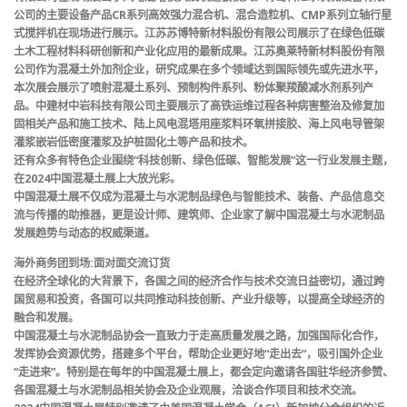
公司的主要设备产品CR系列高效强力混合机、混合造粒机、CMP系列立轴行星
式搅拌机在现场进行展示。江苏苏博特新材料股份有限公司展示了在绿色低碳
土木工程材料科研创新和产业化应用的最新成果。江苏奥莱特新材料股份有限
公司作为混凝土外加剂企业，研究成果在多个领域达到国际领先或先进水平，
本次展会展示了喷射混凝土系列、预制构件系列、粉体聚羧酸减水剂系列产
品。中建材中岩科技有限公司主要展示了高铁运维过程各种病害整治及修复加
固相关产品和施工技术、陆上风电混塔用座浆料环氧拼接胶、海上风电导管架
灌浆嵌岩低密度灌浆及护桩固化土等产品和技术。
还有众多有特色企业围绕“科技创新、绿色低碳、智能发展”这一行业发展主题，
在2024中国混凝土展上大放光彩。
中国混凝土展不仅成为混凝土与水泥制品绿色与智能技术、装备、产品信息交
流与传播的助推器，更是设计师、建筑师、企业家了解中国混凝土与水泥制品
发展趋势与动态的权威渠道。
海外商务团到场:面对面交流订货
在经济全球化的大背景下，各国之间的经济合作与技术交流日益密切，通过跨
国贸易和投资，各国可以共同推动科技创新、产业升级等，以提高全球经济的
融合和发展。
中国混凝土与水泥制品协会一直致力于走高质量发展之路，加强国际化合作，
发挥协会资源优势，搭建多个平台，帮助企业更好地“走出去”，吸引国外企业
“走进来”。特别是在每年的中国混凝土展上，都会定向邀请各国驻华经济参赞、
各国混凝土与水泥制品相关协会及企业观展，洽谈合作项目和技术交流。