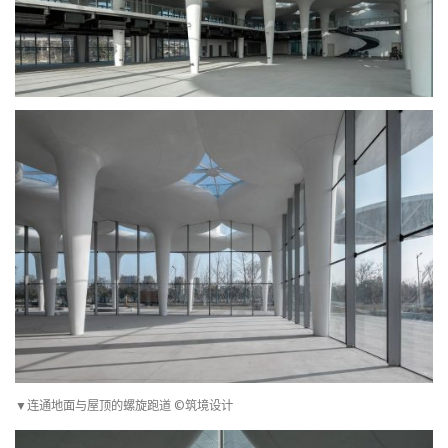
▼连通地面与屋顶的螺旋跑道 ©筑境设计