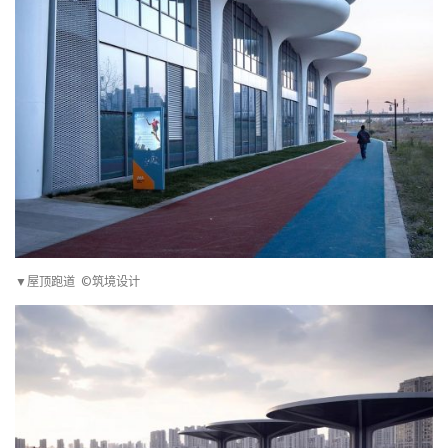
▼屋顶跑道 ©筑境设计