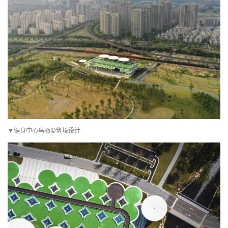
▼健身中心鸟瞰©筑境设计