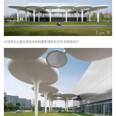
▼球馆与公园交接处伞状柱廊形成的灰空间 ©筑境设计