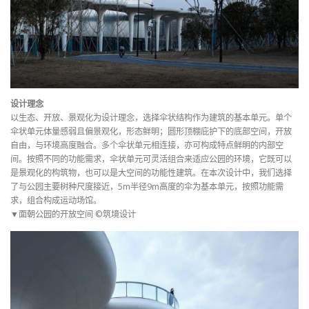
设计理念
以生态、开放、景观化为设计理念，选择伞状结构作为建筑的基本单元。单个
伞状单元体量感弱且偏景观化，形态鲜明；圆形顶棚庇护下的底部空间，开放
自由，与环境高度融合。多个伞状单元相连接，亦可构成特点鲜明的内部空
间。按照不同的功能需求，伞状单元可灵活组合来适应公园的环境，它既可以
是景观化的构筑物，也可以是大空间的功能性建筑。在本次设计中，我们选择
了与公园主要树种尺度接近，5m半径9m高度的伞为基本单元，按照功能需
求，组合构成运动场馆。
▼面朝公园的开放空间 ©筑境设计