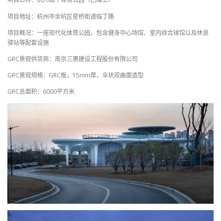
项目地址：杭州市余杭区星桥街道临丁路
项目概况：一座现代化体育公园，包含健身中心场馆、室内综合球馆以及休息
驿站等配套设施
GRC景观供货商：南京三惠建设工程股份有限公司
GRC景观规格：GRC板，15mm厚，伞状双曲面造型
GRC总面积：6000平方米