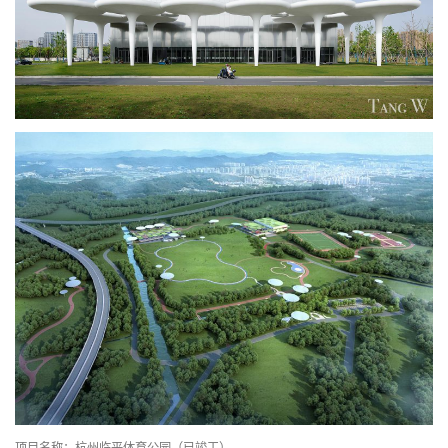
项目名称：杭州临平体育公园（已竣工）